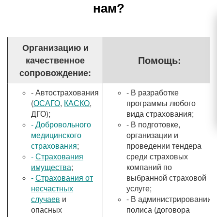
нам?
Организацию и
Помощь:
качественное
сопровождение:
- Автострахования
- В разработке
(
ОСАГО
,
КАСКО
,
программы любого
ДГО);
вида страхования;
-
Добровольного
- В подготовке,
медицинского
организации и
страхования
;
проведении тендера
-
Страхования
среди страховых
имущества
;
компаний по
-
Страхования от
выбранной страховой
несчастных
услуге;
случаев
и
- В администрировании
опасных
полиса (договора